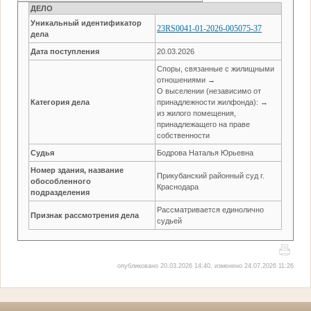
ДЕЛО
Уникальный идентификатор
23RS0041-01-2026-005075-37
дела
Дата поступления
20.03.2026
Споры, связанные с жилищными
отношениями →
О выселении (независимо от
Категория дела
принадлежности жилфонда): →
из жилого помещения,
принадлежащего на праве
собственности
Судья
Бодрова Наталья Юрьевна
Номер здания, название
Прикубанский районный суд г.
обособленного
Краснодара
подразделения
Рассматривается единолично
Признак рассмотрения дела
судьей
опубликовано 20.03.2026 14:40, изменено 24.07.2026 11:26