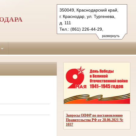
350049, Краснодарский край,
г. Краснодар, ул. Тургенева,
ОДАРА
д. 111
Тел.: (861) 226-44-29,
(861) 226-05-32
развернуть
krasnodar-
prikubansky.krd@sudrf.ru
Запросы ОПФР по постановлению
Правительства РФ от 28.06.2021 №
1037