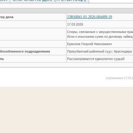
23RS0041-01-2026-004499-19
ор дела
17.03.2026
Споры, связанные с имущественными пр
Иски о взыскании сумм по договору займа
Ермолов Георгий Николаевич
обособленного подразделения
Прикубанский районный суд г. Краснодара
ла
Рассматривается единолично судьей
опубликовано 17.03.2