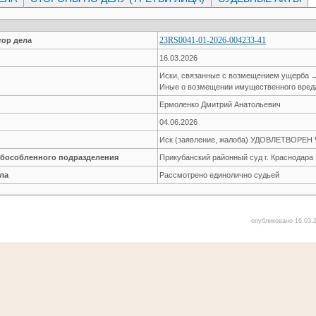
23RS0041-01-2026-004233-41
ор дела
16.03.2026
Иски, связанные с возмещением ущерба 
Иные о возмещении имущественного вред
Ермоленко Дмитрий Анатольевич
04.06.2026
Иск (заявление, жалоба) УДОВЛЕТВОРЕ
обособленного подразделения
Прикубанский районный суд г. Краснодара
ла
Рассмотрено единолично судьей
опубликовано 16.03.2