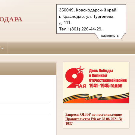
350049, Краснодарский край,
г. Краснодар, ул. Тургенева,
ОДАРА
д. 111
Тел.: (861) 226-44-29,
(861) 226-05-32
развернуть
krasnodar-
prikubansky.krd@sudrf.ru
Запросы ОПФР по постановлению
Правительства РФ от 28.06.2021 №
1037