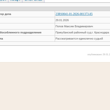
23RS0041-01-2026-001373-85
ор дела
29.01.2026
Попов Максим Владимирович
обособленного подразделения
Прикубанский районный суд г. Краснодара
ла
Рассматривается единолично судьей
опубликовано 29.01.2