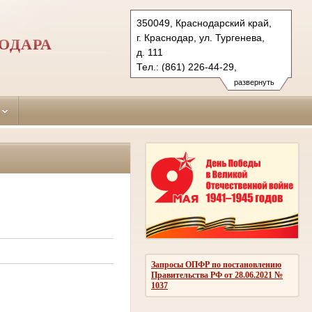
350049, Краснодарский край,
г. Краснодар, ул. Тургенева,
ОДАРА
д. 111
Тел.: (861) 226-44-29,
(861) 226-05-32
развернуть
krasnodar-
prikubansky.krd@sudrf.ru
Запросы ОПФР по постановлению
Правительства РФ от 28.06.2021 №
1037