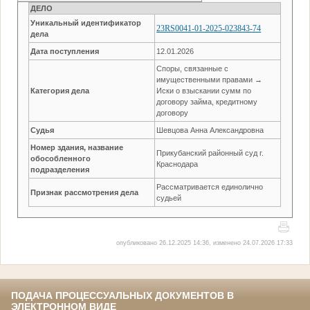
ДЕЛО
Уникальный идентификатор
23RS0041-01-2025-023843-74
дела
Дата поступления
12.01.2026
Споры, связанные с
имущественными правами →
Категория дела
Иски о взыскании сумм по
договору займа, кредитному
договору
Судья
Шевцова Анна Александровна
Номер здания, название
Прикубанский районный суд г.
обособленного
Краснодара
подразделения
Рассматривается единолично
Признак рассмотрения дела
судьей
опубликовано 26.12.2025 14:36, изменено 24.07.2026 17:33
ПОДАЧА ПРОЦЕССУАЛЬНЫХ ДОКУМЕНТОВ В
ЭЛЕКТРОННОМ ВИДЕ