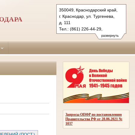
350049, Краснодарский край,
г. Краснодар, ул. Тургенева,
ОДАРА
д. 111
Тел.: (861) 226-44-29,
(861) 226-05-32
развернуть
krasnodar-
prikubansky.krd@sudrf.ru
Запросы ОПФР по постановлению
Правительства РФ от 28.06.2021 №
1037
ЕЛЕНИЙ (ПОСТ.)