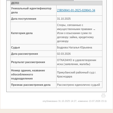
ДЕЛО
Уникальный идентификатор
23RS0041-01-2025-020041-34
дела
Дата поступления
31.10.2025
Споры, связанные с
имущественными правами →
Категория дела
Иски о взыскании сумм по
договору займа, кредитному
договору
Судья
Бодрова Наталья Юрьевна
Дата рассмотрения
02.03.2026
ОТКАЗАНО в удовлетворении
Результат рассмотрения
иска (заявлении, жалобы)
Номер здания, название
Прикубанский районный суд г.
обособленного
Краснодара
подразделения
Признак рассмотрения дела
Рассмотрено единолично судьей
опубликовано 31.10.2025 14:27, изменено 13.07.2026 15:11