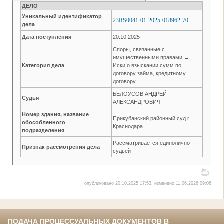
ДЕЛО
Уникальный идентификатор
23RS0041-01-2025-018962-70
дела
Дата поступления
20.10.2025
Споры, связанные с
имущественными правами →
Категория дела
Иски о взыскании сумм по
договору займа, кредитному
договору
БЕЛОУСОВ АНДРЕЙ
Судья
АЛЕКСАНДРОВИЧ
Номер здания, название
Прикубанский районный суд г.
обособленного
Краснодара
подразделения
Рассматривается единолично
Признак рассмотрения дела
судьей
опубликовано 20.10.2025 17:53, изменено 11.06.2026 09:06
ПОДАЧА ПРОЦЕССУАЛЬНЫХ ДОКУМЕНТОВ В