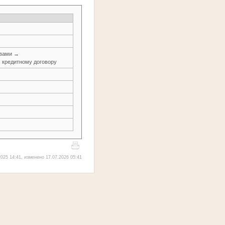
авами →
, кредитному договору
025 14:41, изменено 17.07.2026 05:41