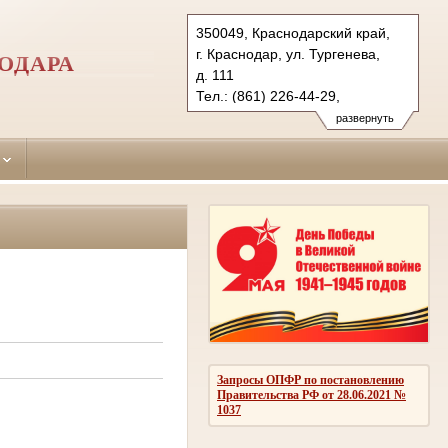
350049, Краснодарский край,
г. Краснодар, ул. Тургенева,
ОДАРА
д. 111
Тел.: (861) 226-44-29,
(861) 226-05-32
развернуть
krasnodar-
prikubansky.krd@sudrf.ru
Запросы ОПФР по постановлению
Правительства РФ от 28.06.2021 №
1037