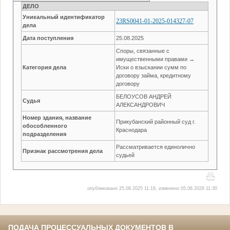
ДЕЛО
Уникальный идентификатор
23RS0041-01-2025-014327-07
дела
Дата поступления
25.08.2025
Споры, связанные с
имущественными правами →
Категория дела
Иски о взыскании сумм по
договору займа, кредитному
договору
БЕЛОУСОВ АНДРЕЙ
Судья
АЛЕКСАНДРОВИЧ
Номер здания, название
Прикубанский районный суд г.
обособленного
Краснодара
подразделения
Рассматривается единолично
Признак рассмотрения дела
судьей
опубликовано 25.08.2025 11:18, изменено 05.06.2026 11:30
ПОДАЧА ПРОЦЕССУАЛЬНЫХ ДОКУМЕНТОВ В