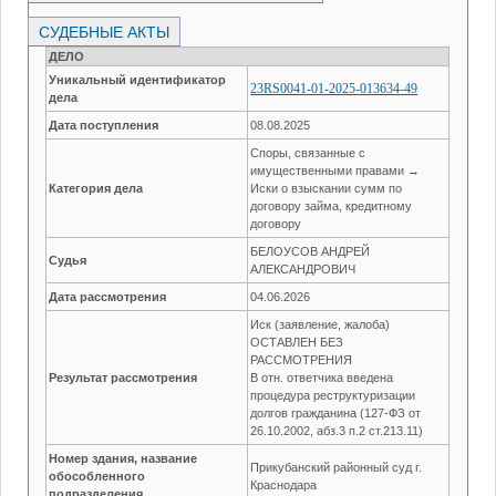
СУДЕБНЫЕ АКТЫ
ДЕЛО
Уникальный идентификатор
23RS0041-01-2025-013634-49
дела
Дата поступления
08.08.2025
Споры, связанные с
имущественными правами →
Категория дела
Иски о взыскании сумм по
договору займа, кредитному
договору
БЕЛОУСОВ АНДРЕЙ
Судья
АЛЕКСАНДРОВИЧ
Дата рассмотрения
04.06.2026
Иск (заявление, жалоба)
ОСТАВЛЕН БЕЗ
РАССМОТРЕНИЯ
Результат рассмотрения
В отн. ответчика введена
процедура реструктуризации
долгов гражданина (127-ФЗ от
26.10.2002, абз.3 п.2 ст.213.11)
Номер здания, название
Прикубанский районный суд г.
обособленного
Краснодара
подразделения