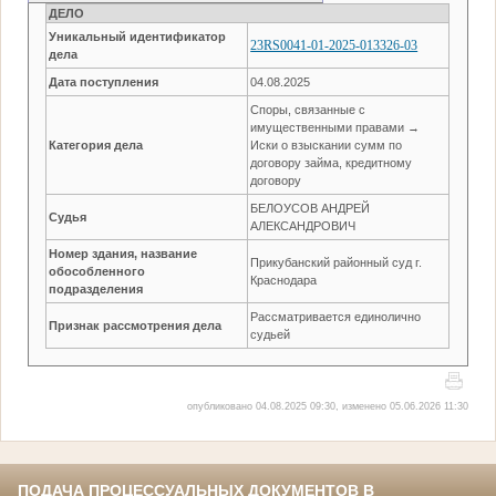
ДЕЛО
Уникальный идентификатор
23RS0041-01-2025-013326-03
дела
Дата поступления
04.08.2025
Споры, связанные с
имущественными правами →
Категория дела
Иски о взыскании сумм по
договору займа, кредитному
договору
БЕЛОУСОВ АНДРЕЙ
Судья
АЛЕКСАНДРОВИЧ
Номер здания, название
Прикубанский районный суд г.
обособленного
Краснодара
подразделения
Рассматривается единолично
Признак рассмотрения дела
судьей
опубликовано 04.08.2025 09:30, изменено 05.06.2026 11:30
ПОДАЧА ПРОЦЕССУАЛЬНЫХ ДОКУМЕНТОВ В