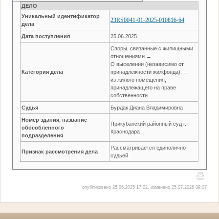
ДЕЛО
Уникальный идентификатор
23RS0041-01-2025-010816-64
дела
Дата поступления
25.06.2025
Споры, связанные с жилищными
отношениями →
О выселении (независимо от
Категория дела
принадлежности жилфонда): →
из жилого помещения,
принадлежащего на праве
собственности
Судья
Бурдак Диана Владимировна
Номер здания, название
Прикубанский районный суд г.
обособленного
Краснодара
подразделения
Рассматривается единолично
Признак рассмотрения дела
судьей
опубликовано 25.06.2025 17:22, изменено 25.07.2026 09:07