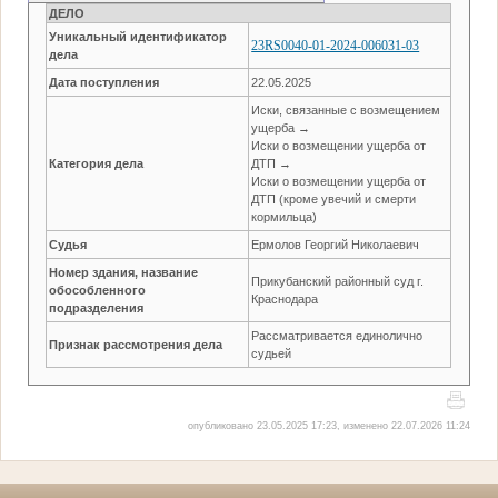
ДЕЛО
Уникальный идентификатор
23RS0040-01-2024-006031-03
дела
Дата поступления
22.05.2025
Иски, связанные с возмещением
ущерба →
Иски о возмещении ущерба от
Категория дела
ДТП →
Иски о возмещении ущерба от
ДТП (кроме увечий и смерти
кормильца)
Судья
Ермолов Георгий Николаевич
Номер здания, название
Прикубанский районный суд г.
обособленного
Краснодара
подразделения
Рассматривается единолично
Признак рассмотрения дела
судьей
опубликовано 23.05.2025 17:23, изменено 22.07.2026 11:24