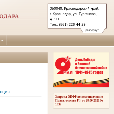
350049, Краснодарский край,
г. Краснодар, ул. Тургенева,
ОДАРА
д. 111
Тел.: (861) 226-44-29,
(861) 226-05-32
развернуть
krasnodar-
prikubansky.krd@sudrf.ru
анция
Запросы ОПФР по постановлению
Правительства РФ от 28.06.2021 №
1037