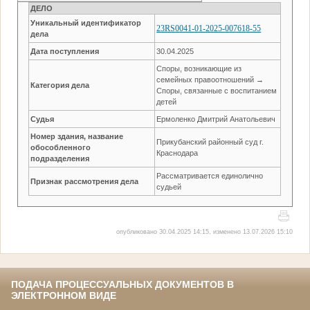
ДЕЛО
Уникальный идентификатор
23RS0041-01-2025-007618-55
дела
Дата поступления
30.04.2025
Споры, возникающие из
семейных правоотношений →
Категория дела
Споры, связанные с воспитанием
детей
Судья
Ермоленко Дмитрий Анатольевич
Номер здания, название
Прикубанский районный суд г.
обособленного
Краснодара
подразделения
Рассматривается единолично
Признак рассмотрения дела
судьей
опубликовано 30.04.2025 14:15, изменено 13.07.2026 15:10
ПОДАЧА ПРОЦЕССУАЛЬНЫХ ДОКУМЕНТОВ В
ЭЛЕКТРОННОМ ВИДЕ