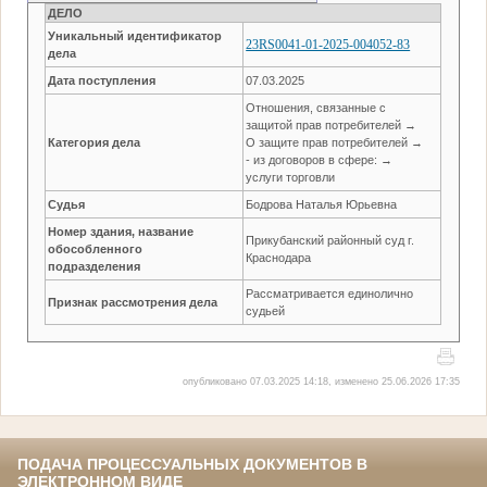
ДЕЛО
Уникальный идентификатор
23RS0041-01-2025-004052-83
дела
Дата поступления
07.03.2025
Отношения, связанные с
защитой прав потребителей →
Категория дела
О защите прав потребителей →
- из договоров в сфере: →
услуги торговли
Судья
Бодрова Наталья Юрьевна
Номер здания, название
Прикубанский районный суд г.
обособленного
Краснодара
подразделения
Рассматривается единолично
Признак рассмотрения дела
судьей
опубликовано 07.03.2025 14:18, изменено 25.06.2026 17:35
ПОДАЧА ПРОЦЕССУАЛЬНЫХ ДОКУМЕНТОВ В
ЭЛЕКТРОННОМ ВИДЕ