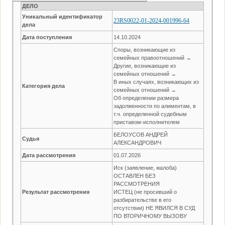
ДЕЛО
Уникальный идентификатор
23RS0022-01-2024-001996-64
дела
Дата поступления
14.10.2024
Споры, возникающие из
семейных правоотношений →
Другие, возникающие из
семейных отношений →
В иных случаях, возникающих из
Категория дела
семейных отношений →
Об определении размера
задолженности по алиментам, в
т.ч. определенной судебным
приставом-исполнителем
БЕЛОУСОВ АНДРЕЙ
Судья
АЛЕКСАНДРОВИЧ
Дата рассмотрения
01.07.2026
Иск (заявление, жалоба)
ОСТАВЛЕН БЕЗ
РАССМОТРЕНИЯ
Результат рассмотрения
ИСТЕЦ (не просивший о
разбирательстве в его
отсутствии) НЕ ЯВИЛСЯ В СУД
ПО ВТОРИЧНОМУ ВЫЗОВУ