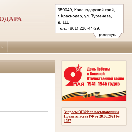
350049, Краснодарский край,
г. Краснодар, ул. Тургенева,
ОДАРА
д. 111
Тел.: (861) 226-44-29,
(861) 226-05-32
развернуть
krasnodar-
prikubansky.krd@sudrf.ru
Запросы ОПФР по постановлению
Правительства РФ от 28.06.2021 №
1037