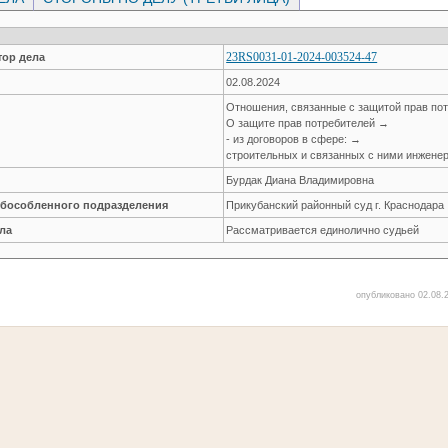
23RS0031-01-2024-003524-47
ор дела
02.08.2024
Отношения, связанные с защитой прав по
О защите прав потребителей →
- из договоров в сфере: →
строительных и связанных с ними инжене
Бурдак Диана Владимировна
обособленного подразделения
Прикубанский районный суд г. Краснодара
ла
Рассматривается единолично судьей
опубликовано 02.08.2